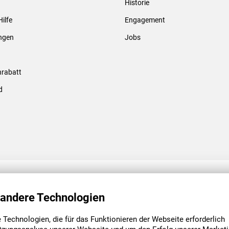
Historie
Gewindebolzen & -hülsen
Hilfe
Engagement
ungen
Jobs
rabatt
d
ENGAGEMENT
UNSERE NIEDE
 andere Technologien
Technologien, die für das Funktionieren der Webseite erforderlich