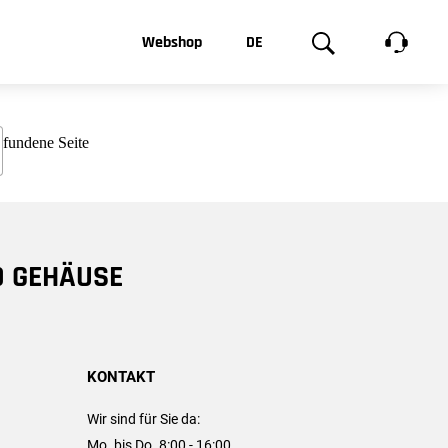
t, was Sie
Webshop
DE
te
Produktgalerie
EN
e
FR
chsen
D GEHÄUSE
KONTAKT
Wir sind für Sie da:
Mo. bis Do. 8:00 - 16:00