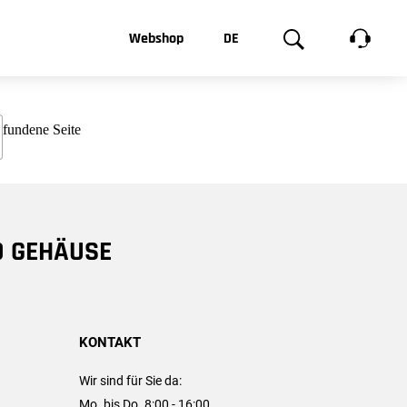
t, was Sie
Webshop
DE
te
Produktgalerie
EN
e
FR
chsen
D GEHÄUSE
KONTAKT
Wir sind für Sie da:
Mo. bis Do. 8:00 - 16:00