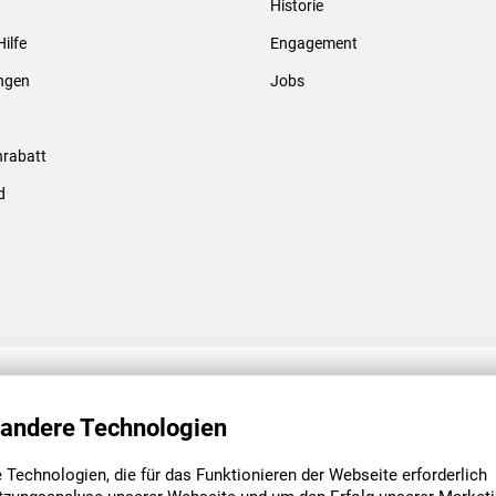
Historie
Gewindebolzen & -hülsen
Hilfe
Engagement
ungen
Jobs
rabatt
d
ENGAGEMENT
UNSERE NIEDE
 andere Technologien
Technologien, die für das Funktionieren der Webseite erforderlich