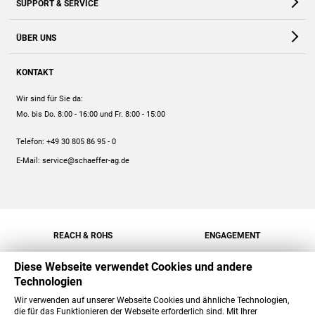
SUPPORT & SERVICE
Webshop
Kontakt
ÜBER UNS
FAQ
Unternehmen
Online-Hilfe
KONTAKT
Historie
Anleitungen
Wir sind für Sie da:
Engagement
Preise
Mo. bis Do. 8:00 - 16:00
und Fr. 8:00 - 15:00
Jobs
Mengenrabatt
Telefon:
+49 30 805 86 95 - 0
Versand
E-Mail:
service@schaeffer-ag.de
REACH & ROHS
ENGAGEMENT
Diese Webseite verwendet Cookies und andere
Technologien
Wir verwenden auf unserer Webseite Cookies und ähnliche Technologien,
die für das Funktionieren der Webseite erforderlich sind. Mit Ihrer