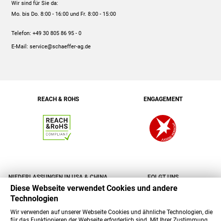
Wir sind für Sie da:
Engagement
Preise
Mo. bis Do. 8:00 - 16:00
und Fr. 8:00 - 15:00
Jobs
Mengenrabatt
Telefon:
+49 30 805 86 95 - 0
Versand
E-Mail:
service@schaeffer-ag.de
REACH & ROHS
ENGAGEMENT
NIEDERLASSUNGEN IN USA & CHINA
FOLGT UNS
Diese Webseite verwendet Cookies und andere
Technologien
Wir verwenden auf unserer Webseite Cookies und ähnliche Technologien, die
für das Funktionieren der Webseite erforderlich sind. Mit Ihrer Zustimmung