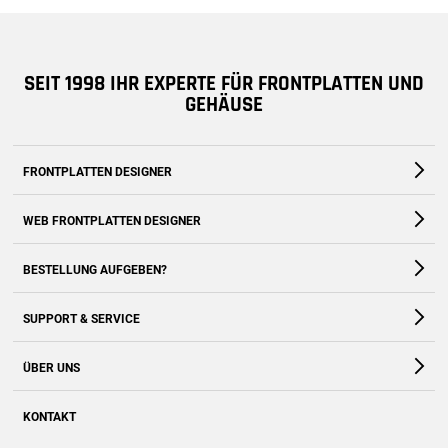
SEIT 1998 IHR EXPERTE FÜR FRONTPLATTEN UND
GEHÄUSE
FRONTPLATTEN DESIGNER
Die kostenfreie Software für Fronten und Gehäuse nach Maß
WEB FRONTPLATTEN DESIGNER
Zum Download
Zur Webanwendung
BESTELLUNG AUFGEBEN?
Zum Shop
SUPPORT & SERVICE
Kontakt
ÜBER UNS
FAQ
Unternehmen
Online-Hilfe
KONTAKT
Historie
Anleitungen