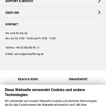
SUPPORT & SERVICE
Webshop
Kontakt
ÜBER UNS
FAQ
Unternehmen
Online-Hilfe
KONTAKT
Historie
Anleitungen
Wir sind für Sie da:
Engagement
Preise
Mo. bis Do. 8:00 - 16:00
und Fr. 8:00 - 15:00
Jobs
Mengenrabatt
Telefon:
+49 30 805 86 95 - 0
Versand
E-Mail:
service@schaeffer-ag.de
REACH & ROHS
ENGAGEMENT
Diese Webseite verwendet Cookies und andere
Technologien
Wir verwenden auf unserer Webseite Cookies und ähnliche Technologien,
die für das Funktionieren der Webseite erforderlich sind. Mit Ihrer