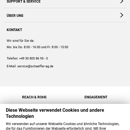
SUPPORT & SERVICE
Webshop
Kontakt
ÜBER UNS
FAQ
Unternehmen
Online-Hilfe
KONTAKT
Historie
Anleitungen
Wir sind für Sie da:
Engagement
Preise
Mo. bis Do. 8:00 - 16:00
und Fr. 8:00 - 15:00
Jobs
Mengenrabatt
Telefon:
+49 30 805 86 95 - 0
Versand
E-Mail:
service@schaeffer-ag.de
REACH & ROHS
ENGAGEMENT
Diese Webseite verwendet Cookies und andere
Technologien
Wir verwenden auf unserer Webseite Cookies und ähnliche Technologien,
die für das Funktionieren der Webseite erforderlich sind. Mit Ihrer