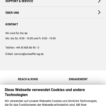
SUPPORT & SERVICE
Webshop
Kontakt
ÜBER UNS
FAQ
Unternehmen
Online-Hilfe
KONTAKT
Historie
Anleitungen
Wir sind für Sie da:
Engagement
Preise
Mo. bis Do. 8:00 - 16:00
und Fr. 8:00 - 15:00
Jobs
Mengenrabatt
Telefon:
+49 30 805 86 95 - 0
Versand
E-Mail:
service@schaeffer-ag.de
REACH & ROHS
ENGAGEMENT
Diese Webseite verwendet Cookies und andere
Technologien
Wir verwenden auf unserer Webseite Cookies und ähnliche Technologien,
die für das Funktionieren der Webseite erforderlich sind. Mit Ihrer