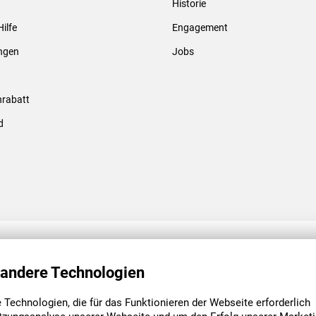
Historie
Gewindebolzen & -hülsen
Hilfe
Engagement
ungen
Jobs
rabatt
d
ENGAGEMENT
UNSERE NIEDE
 andere Technologien
Technologien, die für das Funktionieren der Webseite erforderlich