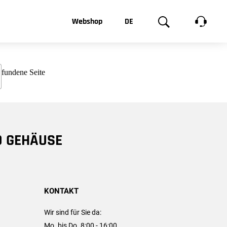
t, was Sie
Webshop
DE
te
Produktgalerie
EN
e
FR
chsen
D GEHÄUSE
KONTAKT
Wir sind für Sie da:
Mo. bis Do. 8:00 - 16:00