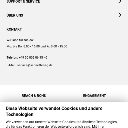
SUPPORT & SERVICE
Webshop
Kontakt
ÜBER UNS
FAQ
Unternehmen
Online-Hilfe
KONTAKT
Historie
Anleitungen
Wir sind für Sie da:
Engagement
Preise
Mo. bis Do. 8:00 - 16:00
und Fr. 8:00 - 15:00
Jobs
Mengenrabatt
Telefon:
+49 30 805 86 95 - 0
Versand
E-Mail:
service@schaeffer-ag.de
REACH & ROHS
ENGAGEMENT
Diese Webseite verwendet Cookies und andere
Technologien
Wir verwenden auf unserer Webseite Cookies und ähnliche Technologien,
die für das Funktionieren der Webseite erforderlich sind. Mit Ihrer