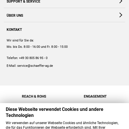
SUPPORT & SERVICE
Webshop
Kontakt
ÜBER UNS
FAQ
Unternehmen
Online-Hilfe
KONTAKT
Historie
Anleitungen
Wir sind für Sie da:
Engagement
Preise
Mo. bis Do. 8:00 - 16:00
und Fr. 8:00 - 15:00
Jobs
Mengenrabatt
Telefon:
+49 30 805 86 95 - 0
Versand
E-Mail:
service@schaeffer-ag.de
REACH & ROHS
ENGAGEMENT
Diese Webseite verwendet Cookies und andere
Technologien
Wir verwenden auf unserer Webseite Cookies und ähnliche Technologien,
die für das Funktionieren der Webseite erforderlich sind. Mit Ihrer