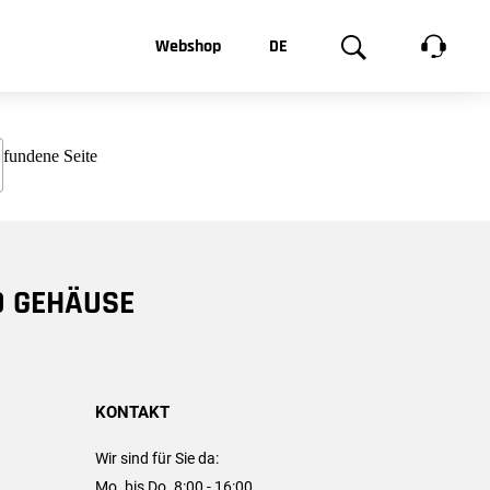
t, was Sie
Webshop
DE
te
Produktgalerie
EN
e
FR
chsen
D GEHÄUSE
KONTAKT
Wir sind für Sie da:
Mo. bis Do. 8:00 - 16:00