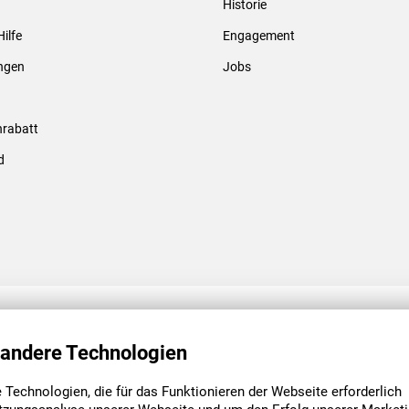
Historie
Gewindebolzen & -hülsen
Hilfe
Engagement
ungen
Jobs
rabatt
d
ENGAGEMENT
UNSERE NIEDE
 andere Technologien
Technologien, die für das Funktionieren der Webseite erforderlich