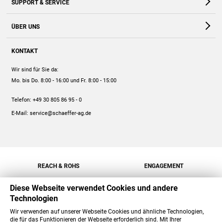
SUPPORT & SERVICE
Webshop
Kontakt
ÜBER UNS
FAQ
Unternehmen
Online-Hilfe
KONTAKT
Historie
Anleitungen
Wir sind für Sie da:
Engagement
Preise
Mo. bis Do. 8:00 - 16:00
und Fr. 8:00 - 15:00
Jobs
Mengenrabatt
Telefon:
+49 30 805 86 95 - 0
Versand
E-Mail:
service@schaeffer-ag.de
REACH & ROHS
ENGAGEMENT
Diese Webseite verwendet Cookies und andere
Technologien
Wir verwenden auf unserer Webseite Cookies und ähnliche Technologien,
die für das Funktionieren der Webseite erforderlich sind. Mit Ihrer