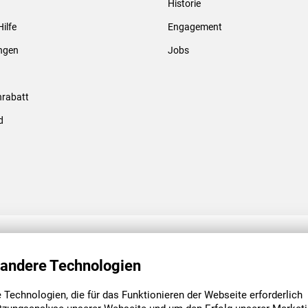
Historie
Gewindebolzen & -hülsen
Hilfe
Engagement
ungen
Jobs
rabatt
d
ENGAGEMENT
UNSERE NIEDE
 andere Technologien
Technologien, die für das Funktionieren der Webseite erforderlich