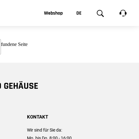
t, was Sie
Webshop
DE
te
Produktgalerie
EN
e
FR
chsen
D GEHÄUSE
KONTAKT
Wir sind für Sie da:
Mo. bis Do. 8:00 - 16:00