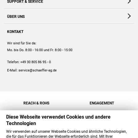
SUPPORT & SERVICE
Webshop
Kontakt
ÜBER UNS
FAQ
Unternehmen
Online-Hilfe
KONTAKT
Historie
Anleitungen
Wir sind für Sie da:
Engagement
Preise
Mo. bis Do. 8:00 - 16:00
und Fr. 8:00 - 15:00
Jobs
Mengenrabatt
Telefon:
+49 30 805 86 95 - 0
Versand
E-Mail:
service@schaeffer-ag.de
REACH & ROHS
ENGAGEMENT
Diese Webseite verwendet Cookies und andere
Technologien
Wir verwenden auf unserer Webseite Cookies und ähnliche Technologien,
die für das Funktionieren der Webseite erforderlich sind. Mit Ihrer