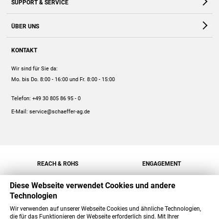
SUPPORT & SERVICE
Webshop
Kontakt
ÜBER UNS
FAQ
Unternehmen
Online-Hilfe
KONTAKT
Historie
Anleitungen
Wir sind für Sie da:
Engagement
Preise
Mo. bis Do. 8:00 - 16:00
und Fr. 8:00 - 15:00
Jobs
Mengenrabatt
Telefon:
+49 30 805 86 95 - 0
Versand
E-Mail:
service@schaeffer-ag.de
REACH & ROHS
ENGAGEMENT
Diese Webseite verwendet Cookies und andere
Technologien
Wir verwenden auf unserer Webseite Cookies und ähnliche Technologien,
die für das Funktionieren der Webseite erforderlich sind. Mit Ihrer