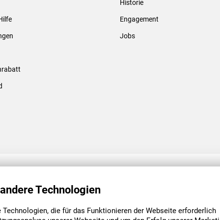
Historie
Gewindebolzen & -hülsen
Hilfe
Engagement
ungen
Jobs
rabatt
d
ENGAGEMENT
UNSERE NIEDE
 andere Technologien
Technologien, die für das Funktionieren der Webseite erforderlich