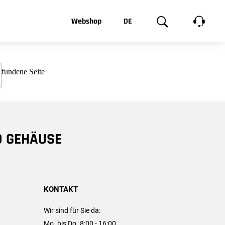
t, was Sie
Webshop
DE
te
Produktgalerie
EN
e
FR
chsen
D GEHÄUSE
KONTAKT
Wir sind für Sie da:
Mo. bis Do. 8:00 - 16:00