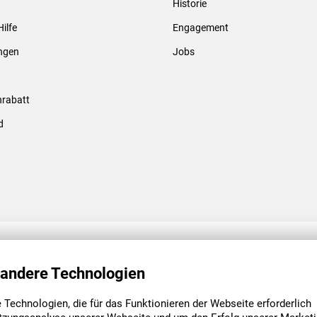
Historie
Gewindebolzen & -hülsen
Hilfe
Engagement
ungen
Jobs
rabatt
d
ENGAGEMENT
UNSERE NIEDE
 andere Technologien
Technologien, die für das Funktionieren der Webseite erforderlich