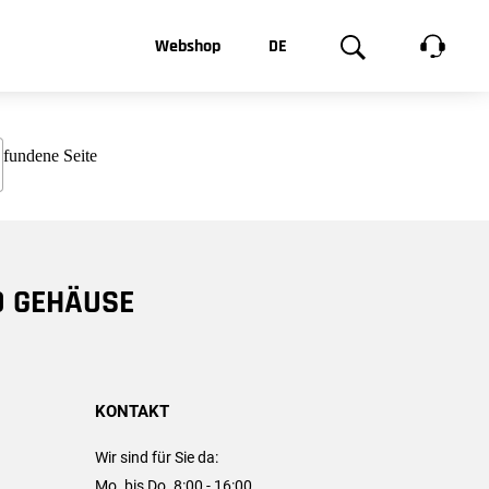
t, was Sie
Webshop
DE
te
Produktgalerie
EN
e
FR
chsen
D GEHÄUSE
KONTAKT
Wir sind für Sie da:
Mo. bis Do. 8:00 - 16:00