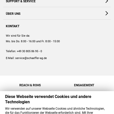
SUPPORT & SERVICE
Webshop
Kontakt
ÜBER UNS
FAQ
Unternehmen
Online-Hilfe
KONTAKT
Historie
Anleitungen
Wir sind für Sie da:
Engagement
Preise
Mo. bis Do. 8:00 - 16:00
und Fr. 8:00 - 15:00
Jobs
Mengenrabatt
Telefon:
+49 30 805 86 95 - 0
Versand
E-Mail:
service@schaeffer-ag.de
REACH & ROHS
ENGAGEMENT
Diese Webseite verwendet Cookies und andere
Technologien
Wir verwenden auf unserer Webseite Cookies und ähnliche Technologien,
die für das Funktionieren der Webseite erforderlich sind. Mit Ihrer