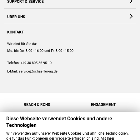
SUPPORT & SERVICE
Webshop
Kontakt
ÜBER UNS
FAQ
Unternehmen
Online-Hilfe
KONTAKT
Historie
Anleitungen
Wir sind für Sie da:
Engagement
Preise
Mo. bis Do. 8:00 - 16:00
und Fr. 8:00 - 15:00
Jobs
Mengenrabatt
Telefon:
+49 30 805 86 95 - 0
Versand
E-Mail:
service@schaeffer-ag.de
REACH & ROHS
ENGAGEMENT
Diese Webseite verwendet Cookies und andere
Technologien
Wir verwenden auf unserer Webseite Cookies und ähnliche Technologien,
die für das Funktionieren der Webseite erforderlich sind. Mit Ihrer