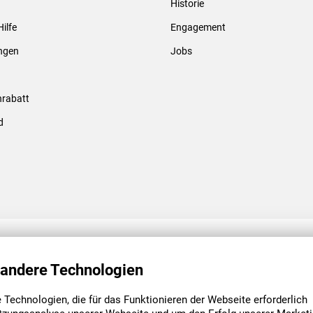
Historie
Gewindebolzen & -hülsen
Hilfe
Engagement
ungen
Jobs
rabatt
d
ENGAGEMENT
UNSERE NIEDE
 andere Technologien
Technologien, die für das Funktionieren der Webseite erforderlich