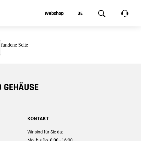
t, was Sie
Webshop
DE
te
Produktgalerie
EN
e
FR
chsen
D GEHÄUSE
KONTAKT
Wir sind für Sie da:
Mo. bis Do. 8:00 - 16:00