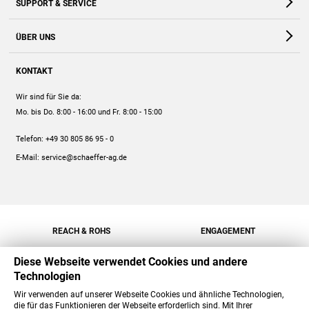
SUPPORT & SERVICE
Webshop
Kontakt
ÜBER UNS
FAQ
Unternehmen
Online-Hilfe
KONTAKT
Historie
Anleitungen
Wir sind für Sie da:
Engagement
Preise
Mo. bis Do. 8:00 - 16:00
und Fr. 8:00 - 15:00
Jobs
Mengenrabatt
Telefon:
+49 30 805 86 95 - 0
Versand
E-Mail:
service@schaeffer-ag.de
REACH & ROHS
ENGAGEMENT
Diese Webseite verwendet Cookies und andere
Technologien
Wir verwenden auf unserer Webseite Cookies und ähnliche Technologien,
die für das Funktionieren der Webseite erforderlich sind. Mit Ihrer