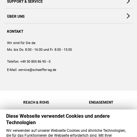
SUPPORT & SERVICE
Webshop
Kontakt
ÜBER UNS
FAQ
Unternehmen
Online-Hilfe
KONTAKT
Historie
Anleitungen
Wir sind für Sie da:
Engagement
Preise
Mo. bis Do. 8:00 - 16:00
und Fr. 8:00 - 15:00
Jobs
Mengenrabatt
Telefon:
+49 30 805 86 95 - 0
Versand
E-Mail:
service@schaeffer-ag.de
REACH & ROHS
ENGAGEMENT
Diese Webseite verwendet Cookies und andere
Technologien
Wir verwenden auf unserer Webseite Cookies und ähnliche Technologien,
die für das Funktionieren der Webseite erforderlich sind. Mit Ihrer