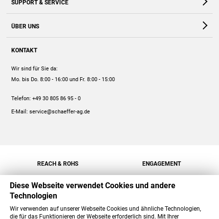
SUPPORT & SERVICE
Webshop
Kontakt
ÜBER UNS
FAQ
Unternehmen
Online-Hilfe
KONTAKT
Historie
Anleitungen
Wir sind für Sie da:
Engagement
Preise
Mo. bis Do. 8:00 - 16:00
und Fr. 8:00 - 15:00
Jobs
Mengenrabatt
Telefon:
+49 30 805 86 95 - 0
Versand
E-Mail:
service@schaeffer-ag.de
REACH & ROHS
ENGAGEMENT
Diese Webseite verwendet Cookies und andere
Technologien
Wir verwenden auf unserer Webseite Cookies und ähnliche Technologien,
die für das Funktionieren der Webseite erforderlich sind. Mit Ihrer