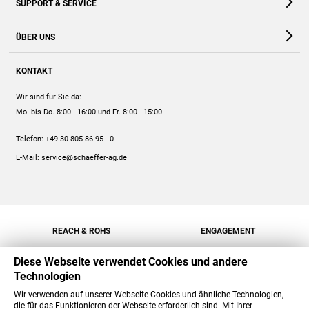
SUPPORT & SERVICE
Webshop
Kontakt
ÜBER UNS
FAQ
Unternehmen
Online-Hilfe
KONTAKT
Historie
Anleitungen
Wir sind für Sie da:
Engagement
Preise
Mo. bis Do. 8:00 - 16:00
und Fr. 8:00 - 15:00
Jobs
Mengenrabatt
Telefon:
+49 30 805 86 95 - 0
Versand
E-Mail:
service@schaeffer-ag.de
REACH & ROHS
ENGAGEMENT
Diese Webseite verwendet Cookies und andere
Technologien
Wir verwenden auf unserer Webseite Cookies und ähnliche Technologien,
die für das Funktionieren der Webseite erforderlich sind. Mit Ihrer