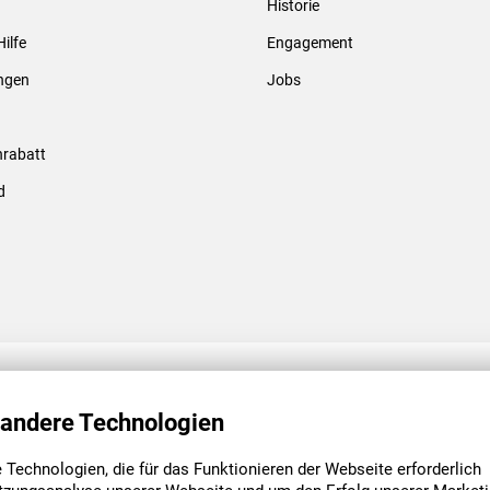
Historie
Gewindebolzen & -hülsen
Hilfe
Engagement
ungen
Jobs
rabatt
d
ENGAGEMENT
UNSERE NIEDE
 andere Technologien
Technologien, die für das Funktionieren der Webseite erforderlich