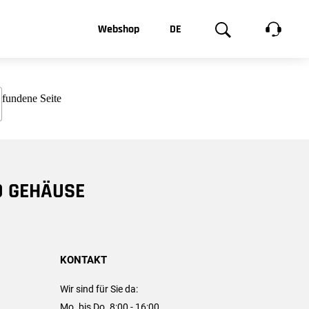
t, was Sie
Webshop
DE
te
Produktgalerie
EN
e
FR
chsen
D GEHÄUSE
KONTAKT
Wir sind für Sie da:
Mo. bis Do. 8:00 - 16:00