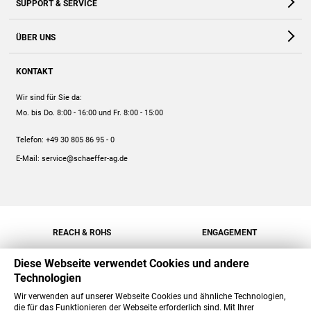
SUPPORT & SERVICE
Webshop
Kontakt
ÜBER UNS
FAQ
Unternehmen
Online-Hilfe
KONTAKT
Historie
Anleitungen
Wir sind für Sie da:
Engagement
Preise
Mo. bis Do. 8:00 - 16:00
und Fr. 8:00 - 15:00
Jobs
Mengenrabatt
Telefon:
+49 30 805 86 95 - 0
Versand
E-Mail:
service@schaeffer-ag.de
REACH & ROHS
ENGAGEMENT
Diese Webseite verwendet Cookies und andere
Technologien
Wir verwenden auf unserer Webseite Cookies und ähnliche Technologien,
die für das Funktionieren der Webseite erforderlich sind. Mit Ihrer