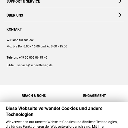
SUPPORT & SERVICE
Webshop
Kontakt
ÜBER UNS
FAQ
Unternehmen
Online-Hilfe
KONTAKT
Historie
Anleitungen
Wir sind für Sie da:
Engagement
Preise
Mo. bis Do. 8:00 - 16:00
und Fr. 8:00 - 15:00
Jobs
Mengenrabatt
Telefon:
+49 30 805 86 95 - 0
Versand
E-Mail:
service@schaeffer-ag.de
REACH & ROHS
ENGAGEMENT
Diese Webseite verwendet Cookies und andere
Technologien
Wir verwenden auf unserer Webseite Cookies und ähnliche Technologien,
die für das Funktionieren der Webseite erforderlich sind. Mit Ihrer