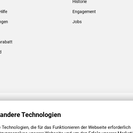
Historie
Gewindebolzen & -hülsen
Hilfe
Engagement
ungen
Jobs
rabatt
d
ENGAGEMENT
UNSERE NIEDE
 andere Technologien
Technologien, die für das Funktionieren der Webseite erforderlich