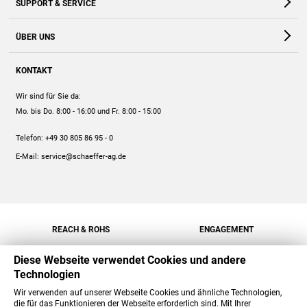
SUPPORT & SERVICE
Webshop
Kontakt
ÜBER UNS
FAQ
Unternehmen
Online-Hilfe
KONTAKT
Historie
Anleitungen
Wir sind für Sie da:
Engagement
Preise
Mo. bis Do. 8:00 - 16:00
und Fr. 8:00 - 15:00
Jobs
Mengenrabatt
Telefon:
+49 30 805 86 95 - 0
Versand
E-Mail:
service@schaeffer-ag.de
REACH & ROHS
ENGAGEMENT
Diese Webseite verwendet Cookies und andere
Technologien
Wir verwenden auf unserer Webseite Cookies und ähnliche Technologien,
die für das Funktionieren der Webseite erforderlich sind. Mit Ihrer