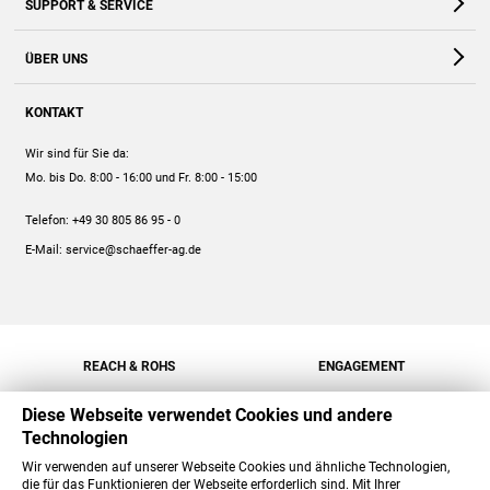
SUPPORT & SERVICE
Webshop
Kontakt
ÜBER UNS
FAQ
Unternehmen
Online-Hilfe
KONTAKT
Historie
Anleitungen
Wir sind für Sie da:
Engagement
Preise
Mo. bis Do. 8:00 - 16:00
und Fr. 8:00 - 15:00
Jobs
Mengenrabatt
Telefon:
+49 30 805 86 95 - 0
Versand
E-Mail:
service@schaeffer-ag.de
REACH & ROHS
ENGAGEMENT
Diese Webseite verwendet Cookies und andere
Technologien
Wir verwenden auf unserer Webseite Cookies und ähnliche Technologien,
die für das Funktionieren der Webseite erforderlich sind. Mit Ihrer