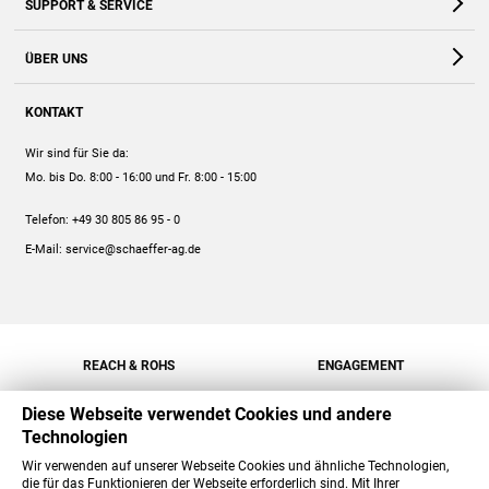
SUPPORT & SERVICE
Webshop
Kontakt
ÜBER UNS
FAQ
Unternehmen
Online-Hilfe
KONTAKT
Historie
Anleitungen
Wir sind für Sie da:
Engagement
Preise
Mo. bis Do. 8:00 - 16:00
und Fr. 8:00 - 15:00
Jobs
Mengenrabatt
Telefon:
+49 30 805 86 95 - 0
Versand
E-Mail:
service@schaeffer-ag.de
REACH & ROHS
ENGAGEMENT
Diese Webseite verwendet Cookies und andere
Technologien
Wir verwenden auf unserer Webseite Cookies und ähnliche Technologien,
die für das Funktionieren der Webseite erforderlich sind. Mit Ihrer