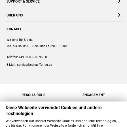
SUPPORT & SERVICE
Webshop
Kontakt
ÜBER UNS
FAQ
Unternehmen
Online-Hilfe
KONTAKT
Historie
Anleitungen
Wir sind für Sie da:
Engagement
Preise
Mo. bis Do. 8:00 - 16:00
und Fr. 8:00 - 15:00
Jobs
Mengenrabatt
Telefon:
+49 30 805 86 95 - 0
Versand
E-Mail:
service@schaeffer-ag.de
REACH & ROHS
ENGAGEMENT
Diese Webseite verwendet Cookies und andere
Technologien
Wir verwenden auf unserer Webseite Cookies und ähnliche Technologien,
die für das Funktionieren der Webseite erforderlich sind. Mit Ihrer