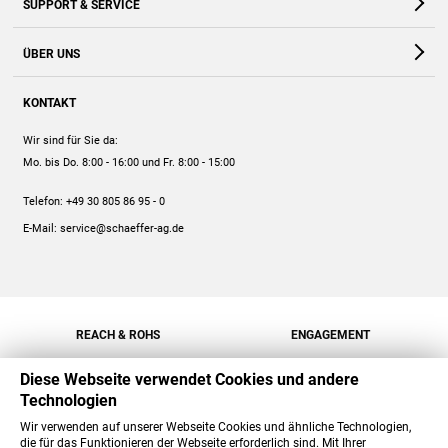
SUPPORT & SERVICE
Webshop
Kontakt
ÜBER UNS
FAQ
Unternehmen
Online-Hilfe
KONTAKT
Historie
Anleitungen
Wir sind für Sie da:
Engagement
Preise
Mo. bis Do. 8:00 - 16:00
und Fr. 8:00 - 15:00
Jobs
Mengenrabatt
Telefon:
+49 30 805 86 95 - 0
Versand
E-Mail:
service@schaeffer-ag.de
REACH & ROHS
ENGAGEMENT
Diese Webseite verwendet Cookies und andere
Technologien
Wir verwenden auf unserer Webseite Cookies und ähnliche Technologien,
die für das Funktionieren der Webseite erforderlich sind. Mit Ihrer