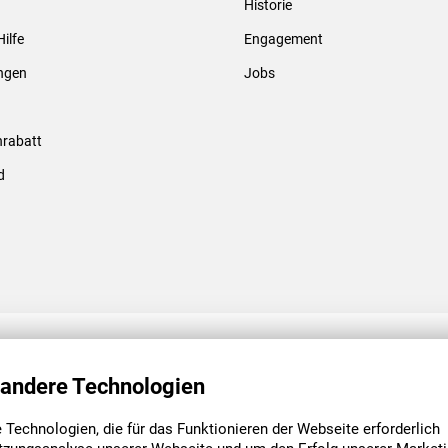
Historie
Gewindebolzen & -hülsen
Hilfe
Engagement
ungen
Jobs
rabatt
d
ENGAGEMENT
UNSERE NIEDE
 andere Technologien
Technologien, die für das Funktionieren der Webseite erforderlich