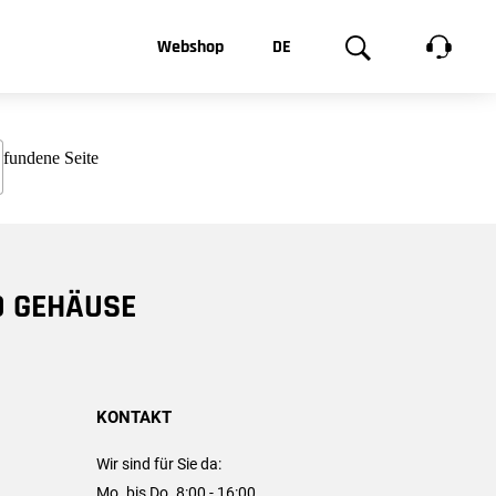
t, was Sie
Webshop
DE
te
Produktgalerie
EN
e
FR
chsen
D GEHÄUSE
KONTAKT
Wir sind für Sie da:
Mo. bis Do. 8:00 - 16:00