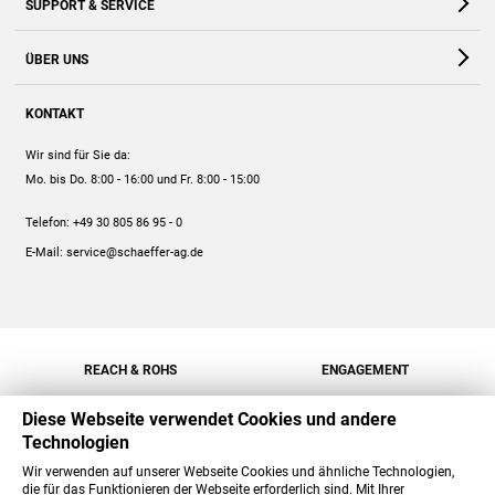
SUPPORT & SERVICE
Webshop
Kontakt
ÜBER UNS
FAQ
Unternehmen
Online-Hilfe
KONTAKT
Historie
Anleitungen
Wir sind für Sie da:
Engagement
Preise
Mo. bis Do. 8:00 - 16:00
und Fr. 8:00 - 15:00
Jobs
Mengenrabatt
Telefon:
+49 30 805 86 95 - 0
Versand
E-Mail:
service@schaeffer-ag.de
REACH & ROHS
ENGAGEMENT
Diese Webseite verwendet Cookies und andere
Technologien
Wir verwenden auf unserer Webseite Cookies und ähnliche Technologien,
die für das Funktionieren der Webseite erforderlich sind. Mit Ihrer