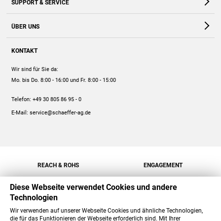
SUPPORT & SERVICE
Webshop
Kontakt
ÜBER UNS
FAQ
Unternehmen
Online-Hilfe
KONTAKT
Historie
Anleitungen
Wir sind für Sie da:
Engagement
Preise
Mo. bis Do. 8:00 - 16:00
und Fr. 8:00 - 15:00
Jobs
Mengenrabatt
Telefon:
+49 30 805 86 95 - 0
Versand
E-Mail:
service@schaeffer-ag.de
REACH & ROHS
ENGAGEMENT
Diese Webseite verwendet Cookies und andere
Technologien
Wir verwenden auf unserer Webseite Cookies und ähnliche Technologien,
die für das Funktionieren der Webseite erforderlich sind. Mit Ihrer