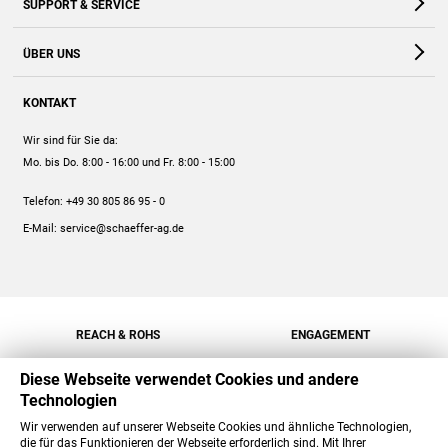
SUPPORT & SERVICE
Webshop
Kontakt
ÜBER UNS
FAQ
Unternehmen
Online-Hilfe
KONTAKT
Historie
Anleitungen
Wir sind für Sie da:
Engagement
Preise
Mo. bis Do. 8:00 - 16:00
und Fr. 8:00 - 15:00
Jobs
Mengenrabatt
Telefon:
+49 30 805 86 95 - 0
Versand
E-Mail:
service@schaeffer-ag.de
REACH & ROHS
ENGAGEMENT
Diese Webseite verwendet Cookies und andere
Technologien
Wir verwenden auf unserer Webseite Cookies und ähnliche Technologien,
die für das Funktionieren der Webseite erforderlich sind. Mit Ihrer