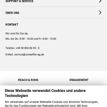
SUPPORT & SERVICE
Webshop
Kontakt
ÜBER UNS
FAQ
Unternehmen
Online-Hilfe
KONTAKT
Historie
Anleitungen
Wir sind für Sie da:
Engagement
Preise
Mo. bis Do. 8:00 - 16:00
und Fr. 8:00 - 15:00
Jobs
Mengenrabatt
Telefon:
+49 30 805 86 95 - 0
Versand
E-Mail:
service@schaeffer-ag.de
REACH & ROHS
ENGAGEMENT
Diese Webseite verwendet Cookies und andere
Technologien
Wir verwenden auf unserer Webseite Cookies und ähnliche Technologien,
die für das Funktionieren der Webseite erforderlich sind. Mit Ihrer