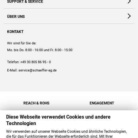
SUPPORT & SERVICE
Webshop
Kontakt
ÜBER UNS
FAQ
Unternehmen
Online-Hilfe
KONTAKT
Historie
Anleitungen
Wir sind für Sie da:
Engagement
Preise
Mo. bis Do. 8:00 - 16:00
und Fr. 8:00 - 15:00
Jobs
Mengenrabatt
Telefon:
+49 30 805 86 95 - 0
Versand
E-Mail:
service@schaeffer-ag.de
REACH & ROHS
ENGAGEMENT
Diese Webseite verwendet Cookies und andere
Technologien
Wir verwenden auf unserer Webseite Cookies und ähnliche Technologien,
die für das Funktionieren der Webseite erforderlich sind. Mit Ihrer