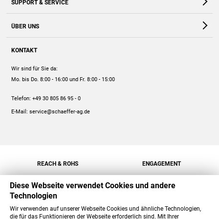
SUPPORT & SERVICE
Webshop
Kontakt
ÜBER UNS
FAQ
Unternehmen
Online-Hilfe
KONTAKT
Historie
Anleitungen
Wir sind für Sie da:
Engagement
Preise
Mo. bis Do. 8:00 - 16:00
und Fr. 8:00 - 15:00
Jobs
Mengenrabatt
Telefon:
+49 30 805 86 95 - 0
Versand
E-Mail:
service@schaeffer-ag.de
REACH & ROHS
ENGAGEMENT
Diese Webseite verwendet Cookies und andere
Technologien
Wir verwenden auf unserer Webseite Cookies und ähnliche Technologien,
die für das Funktionieren der Webseite erforderlich sind. Mit Ihrer