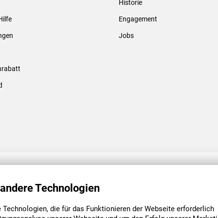
Historie
Gewindebolzen & -hülsen
Hilfe
Engagement
ungen
Jobs
rabatt
d
ENGAGEMENT
UNSERE NIEDE
 andere Technologien
Technologien, die für das Funktionieren der Webseite erforderlich