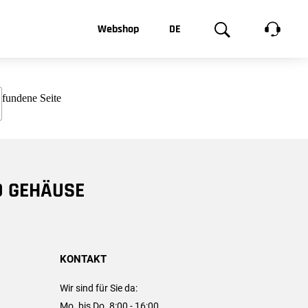
t, was Sie
Webshop
DE
te
Produktgalerie
EN
e
FR
chsen
D GEHÄUSE
KONTAKT
Wir sind für Sie da:
Mo. bis Do. 8:00 - 16:00