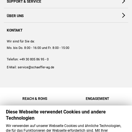
SUPPORT & SERVICE
Webshop
Kontakt
ÜBER UNS
FAQ
Unternehmen
Online-Hilfe
KONTAKT
Historie
Anleitungen
Wir sind für Sie da:
Engagement
Preise
Mo. bis Do. 8:00 - 16:00
und Fr. 8:00 - 15:00
Jobs
Mengenrabatt
Telefon:
+49 30 805 86 95 - 0
Versand
E-Mail:
service@schaeffer-ag.de
REACH & ROHS
ENGAGEMENT
Diese Webseite verwendet Cookies und andere
Technologien
Wir verwenden auf unserer Webseite Cookies und ähnliche Technologien,
die für das Funktionieren der Webseite erforderlich sind. Mit Ihrer