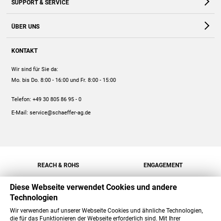
SUPPORT & SERVICE
Webshop
Kontakt
ÜBER UNS
FAQ
Unternehmen
Online-Hilfe
KONTAKT
Historie
Anleitungen
Wir sind für Sie da:
Engagement
Preise
Mo. bis Do. 8:00 - 16:00
und Fr. 8:00 - 15:00
Jobs
Mengenrabatt
Telefon:
+49 30 805 86 95 - 0
Versand
E-Mail:
service@schaeffer-ag.de
REACH & ROHS
ENGAGEMENT
Diese Webseite verwendet Cookies und andere
Technologien
Wir verwenden auf unserer Webseite Cookies und ähnliche Technologien,
die für das Funktionieren der Webseite erforderlich sind. Mit Ihrer