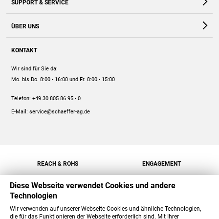
SUPPORT & SERVICE
Webshop
Kontakt
ÜBER UNS
FAQ
Unternehmen
Online-Hilfe
KONTAKT
Historie
Anleitungen
Wir sind für Sie da:
Engagement
Preise
Mo. bis Do. 8:00 - 16:00
und Fr. 8:00 - 15:00
Jobs
Mengenrabatt
Telefon:
+49 30 805 86 95 - 0
Versand
E-Mail:
service@schaeffer-ag.de
REACH & ROHS
ENGAGEMENT
Diese Webseite verwendet Cookies und andere
Technologien
Wir verwenden auf unserer Webseite Cookies und ähnliche Technologien,
die für das Funktionieren der Webseite erforderlich sind. Mit Ihrer