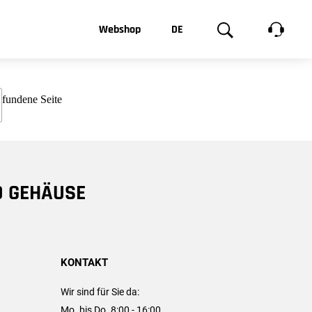
t, was Sie
Webshop
DE
te
Produktgalerie
EN
e
FR
chsen
D GEHÄUSE
KONTAKT
Wir sind für Sie da:
Mo. bis Do. 8:00 - 16:00