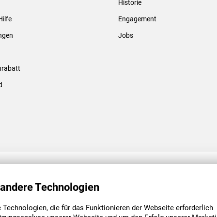
Historie
Gewindebolzen & -hülsen
Hilfe
Engagement
ungen
Jobs
rabatt
d
ENGAGEMENT
UNSERE NIEDE
 andere Technologien
Technologien, die für das Funktionieren der Webseite erforderlich