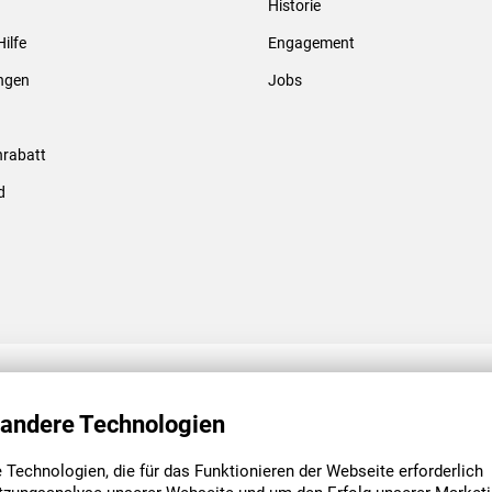
Historie
Gewindebolzen & -hülsen
Hilfe
Engagement
ungen
Jobs
rabatt
d
ENGAGEMENT
UNSERE NIEDE
 andere Technologien
Technologien, die für das Funktionieren der Webseite erforderlich