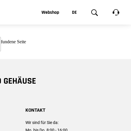
t, was Sie
Webshop
DE
te
Produktgalerie
EN
e
FR
chsen
D GEHÄUSE
KONTAKT
Wir sind für Sie da:
Mo. bis Do. 8:00 - 16:00