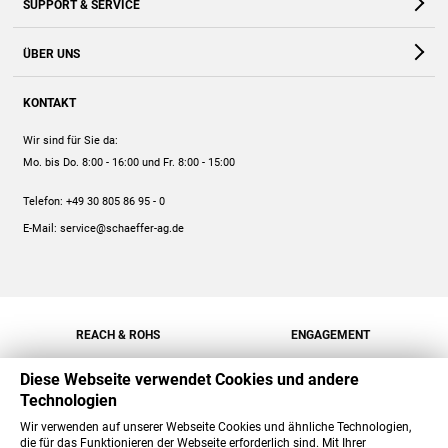
SUPPORT & SERVICE
Webshop
Kontakt
ÜBER UNS
FAQ
Unternehmen
Online-Hilfe
KONTAKT
Historie
Anleitungen
Wir sind für Sie da:
Engagement
Preise
Mo. bis Do. 8:00 - 16:00
und Fr. 8:00 - 15:00
Jobs
Mengenrabatt
Telefon:
+49 30 805 86 95 - 0
Versand
E-Mail:
service@schaeffer-ag.de
REACH & ROHS
ENGAGEMENT
Diese Webseite verwendet Cookies und andere
Technologien
Wir verwenden auf unserer Webseite Cookies und ähnliche Technologien,
die für das Funktionieren der Webseite erforderlich sind. Mit Ihrer