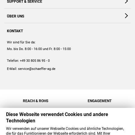
SUPPORT & SERVICE
Webshop
Kontakt
ÜBER UNS
FAQ
Unternehmen
Online-Hilfe
KONTAKT
Historie
Anleitungen
Wir sind für Sie da:
Engagement
Preise
Mo. bis Do. 8:00 - 16:00
und Fr. 8:00 - 15:00
Jobs
Mengenrabatt
Telefon:
+49 30 805 86 95 - 0
Versand
E-Mail:
service@schaeffer-ag.de
REACH & ROHS
ENGAGEMENT
Diese Webseite verwendet Cookies und andere
Technologien
Wir verwenden auf unserer Webseite Cookies und ähnliche Technologien,
die für das Funktionieren der Webseite erforderlich sind. Mit Ihrer