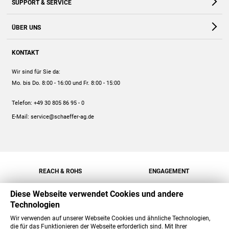
SUPPORT & SERVICE
Webshop
Kontakt
ÜBER UNS
FAQ
Unternehmen
Online-Hilfe
KONTAKT
Historie
Anleitungen
Wir sind für Sie da:
Engagement
Preise
Mo. bis Do. 8:00 - 16:00
und Fr. 8:00 - 15:00
Jobs
Mengenrabatt
Telefon:
+49 30 805 86 95 - 0
Versand
E-Mail:
service@schaeffer-ag.de
REACH & ROHS
ENGAGEMENT
Diese Webseite verwendet Cookies und andere
Technologien
Wir verwenden auf unserer Webseite Cookies und ähnliche Technologien,
die für das Funktionieren der Webseite erforderlich sind. Mit Ihrer