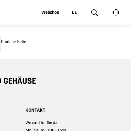
t, was Sie
Webshop
DE
te
Produktgalerie
EN
e
FR
chsen
D GEHÄUSE
KONTAKT
Wir sind für Sie da:
Mo. bis Do. 8:00 - 16:00