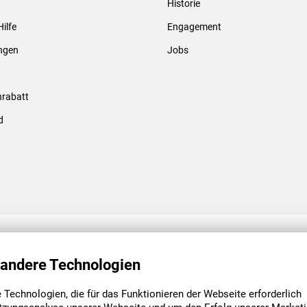
Historie
Gewindebolzen & -hülsen
Hilfe
Engagement
ungen
Jobs
rabatt
d
ENGAGEMENT
UNSERE NIEDE
 andere Technologien
Technologien, die für das Funktionieren der Webseite erforderlich